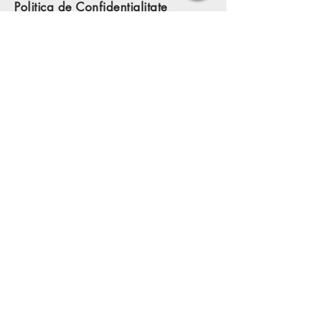
Politica de Confidentialitate
Retur produse
Garantia produselor
ANPC
© 2024 - INIZIO™
Date comerciale
INIZIO FURNITURE SRL
J35/3608/2022
ROONRC.J35/3608/2022
Calea Circumvalațiunii 1, City of Mara,
Timisoara, Romania
Abonează-te la newsletter
Adresa de mail